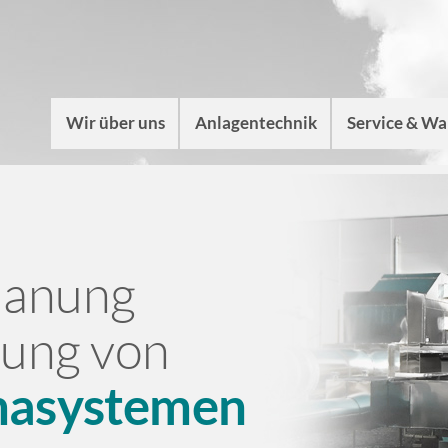
Wir über uns
Anlagentechnik
Service & W
lanung
ung von
imasystemen